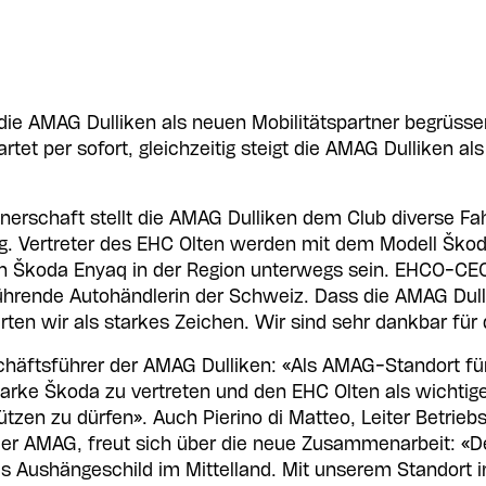
die AMAG Dulliken als neuen Mobilitätspartner begrüsse
et per sofort, gleichzeitig steigt die AMAG Dulliken als
nerschaft stellt die AMAG Dulliken dem Club diverse F
g. Vertreter des EHC Olten werden mit dem Modell Ško
en Škoda Enyaq in der Region unterwegs sein. EHCO-CEO
führende Autohändlerin der Schweiz. Dass die AMAG Dul
rten wir als starkes Zeichen. Wir sind sehr dankbar für
häftsführer der AMAG Dulliken: «Als AMAG-Standort für
 Marke Škoda zu vertreten und den EHC Olten als wichtig
ützen zu dürfen». Auch Pierino di Matteo, Leiter Betrie
r AMAG, freut sich über die neue Zusammenarbeit: «Der
es Aushängeschild im Mittelland. Mit unserem Standort i