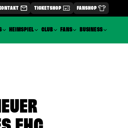
KONTAKT
TICKETSHOP
FANSHOP
S
HEIMSPIEL
CLUB
FANS
BUSINESS
NEUER
ES EHC