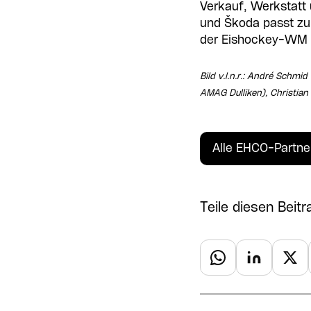
Verkauf, Werkstatt 
und Škoda passt zu
der Eishockey-WM z
Bild v.l.n.r.: André Schmi
AMAG Dulliken), Christia
Alle EHCO-Partne
Teile diesen Beitr