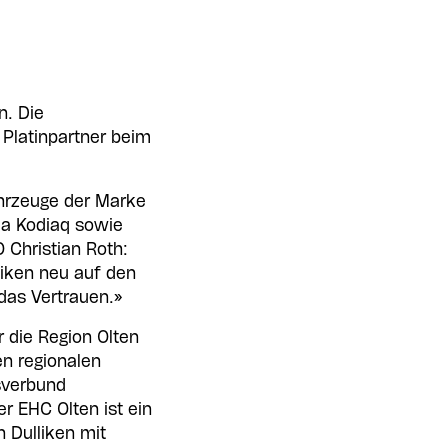
n. Die
 Platinpartner beim
ahrzeuge der Marke
da Kodiaq sowie
 Christian Roth:
liken neu auf den
 das Vertrauen.»
 die Region Olten
en regionalen
bsverbund
 EHC Olten ist ein
n Dulliken mit