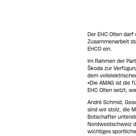
Der EHC Olten darf 
Zusammenarbeit start
EHCO ein.
Im Rahmen der Part
Škoda zur Verfügun
dem vollelektrisch
«Die AMAG ist die 
EHC Olten setzt, we
André Schmid, Gesc
sind wir stolz, die
Botschafter unterst
Nordwestschweiz de
wichtiges sportlich