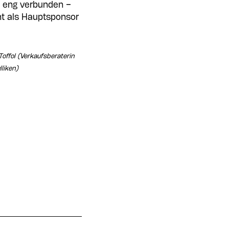
b eng verbunden –
t als Hauptsponsor
offol (Verkaufsberaterin
liken)