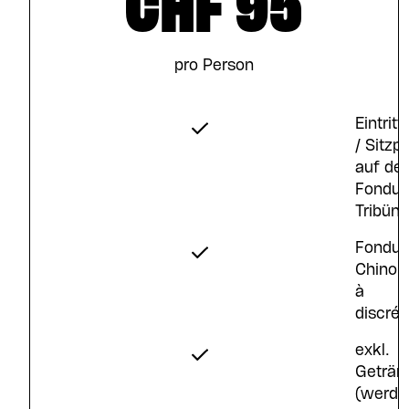
CHF 95
pro Person
Eintritt
/ Sitzpl
auf der
Fondu
Tribüne
Fondu
Chinoi
à
discrét
exkl.
Geträn
(werde