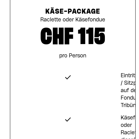
KÄSE-PACKAGE
Raclette oder Käsefondue
CHF 115
pro Person
Eintritt
/ Sitzpl
auf der
Fondu
Tribüne
Käsefo
oder
Raclett