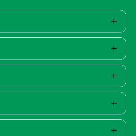
ische zur Verfügung. Reservation sind nur für
it 2 anderen Gäste teilen. Fondue-Chinoise
ezogen werden, per Post mit einer Rechnung
due-Tribüne zu bezahlen (nur mit