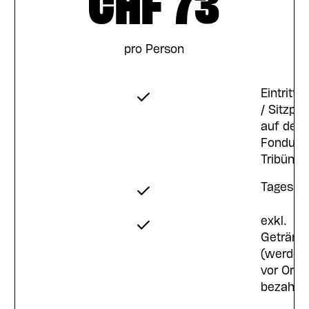
CHF 73
pro Person
sticket
Eintritts
atz
/ Sitzpla
auf der
e-
Fondue-
Tribüne
e
Tagespa
se
exkl.
ion
Getränk
(werden
vor Ort
ke
bezahlt)
n