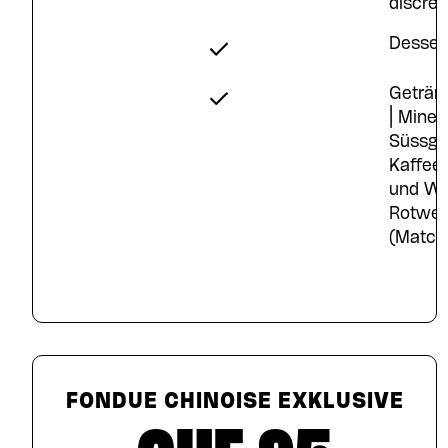
discrét
Dessert
Geträn
| Minera
Süssge
Kaffee,
und We
Rotwei
(Match
FONDUE CHINOISE EXKLUSIVE