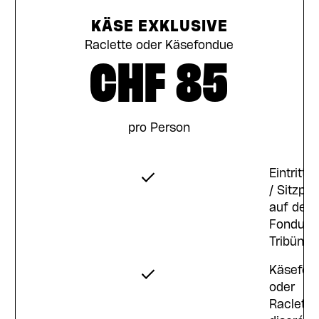
KÄSE EXKLUSIVE
Raclette oder Käsefondue
CHF 85
pro Person
sticket
Eintritts
atz
/ Sitzpla
auf der
e-
Fondue-
Tribüne
ndue
Käsefon
oder
e à
Raclette