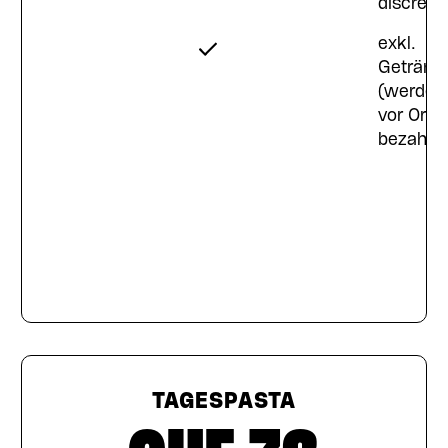
ion
discréti
variation
exkl.
Getränk
(werden
kepauschale
vor Ort
l,
bezahlt)
tränke,
 Tee, Bier
iss- sowie
n
weine)
TAGESPASTA