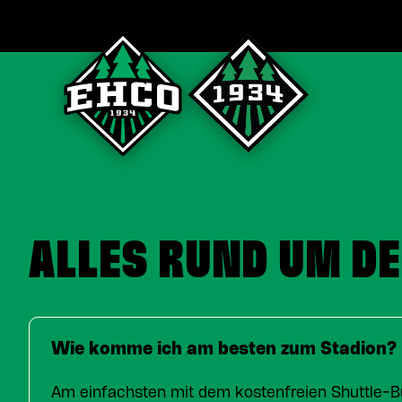
ALLES RUND UM D
Wie komme ich am besten zum Stadion?
Am einfachsten mit dem kostenfreien Shuttle-B