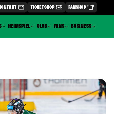
KONTAKT
TICKETSHOP
FANSHOP
S
HEIMSPIEL
CLUB
FANS
BUSINESS