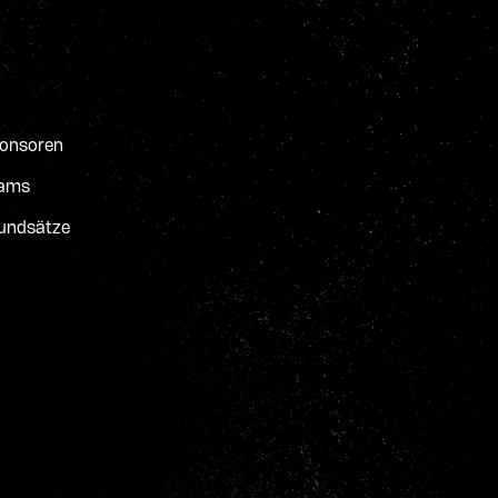
onsoren
ams
undsätze