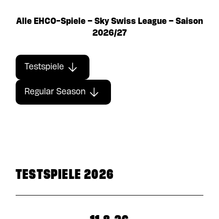
Alle EHCO-Spiele – Sky Swiss League – Saison
2026/27
Testspiele
Regular Season
TESTSPIELE 2026