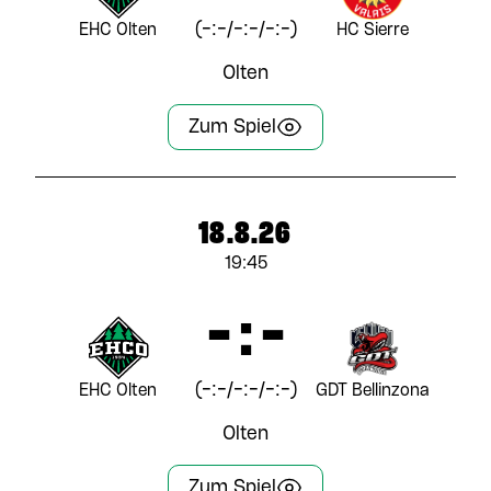
(-:-/-:-/-:-)
EHC Olten
HC Sierre
Olten
Zum Spiel
18.8.26
19:45
- : -
(-:-/-:-/-:-)
EHC Olten
GDT Bellinzona
Olten
Zum Spiel