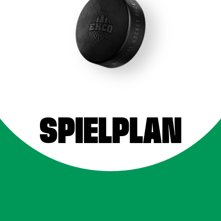
SPIELPLAN