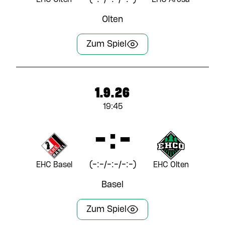
Olten
Zum Spiel
1.9.26
19:45
- : -
(-:-/-:-/-:-)
EHC Basel
EHC Olten
Basel
Zum Spiel