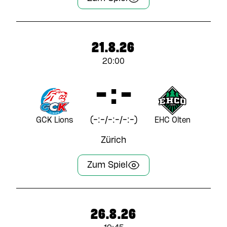
21.8.26
20:00
- : -
(-:-/-:-/-:-)
GCK Lions
EHC Olten
Zürich
Zum Spiel
26.8.26