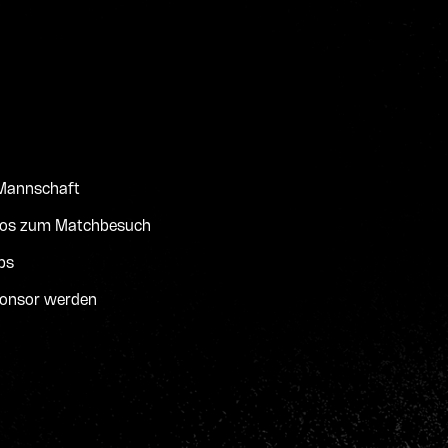
 Mannschaft
fos zum Matchbesuch
bs
onsor werden