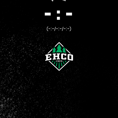
- : -
(-:-/-:-/-:-)