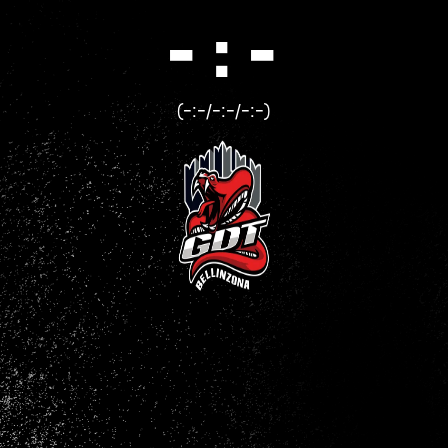
- : -
(-:-/-:-/-:-)