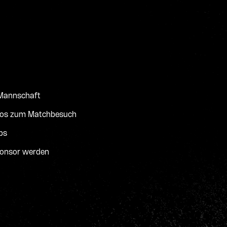
 Mannschaft
fos zum Matchbesuch
bs
onsor werden