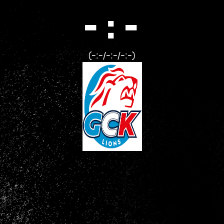
- : -
(-:-/-:-/-:-)