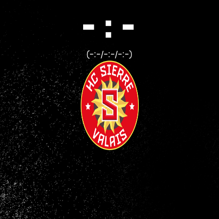
- : -
(-:-/-:-/-:-)