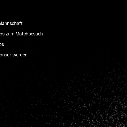
 Mannschaft
fos zum Matchbesuch
bs
onsor werden