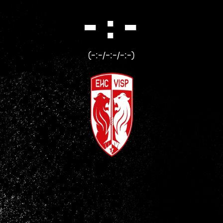
- : -
(-:-/-:-/-:-)