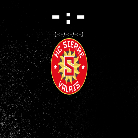
- : -
(-:-/-:-/-:-)