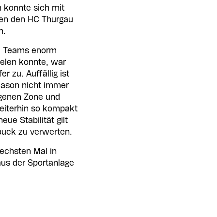
 konnte sich mit
egen den HC Thurgau
n.
al Teams enorm
ielen konnte, war
r zu. Auffällig ist
eason nicht immer
igenen Zone und
weiterhin so kompakt
ue Stabilität gilt
puck zu verwerten.
sechsten Mal in
aus der Sportanlage