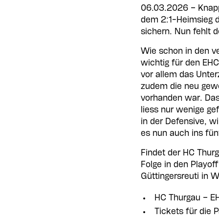
06.03.2026 – Knapp
dem 2:1-Heimsieg de
sichern. Nun fehlt 
Wie schon in den v
wichtig für den EH
vor allem das Unterz
zudem die neu gewo
vorhanden war. Das 
liess nur wenige ge
in der Defensive, wi
es nun auch ins fü
Findet der HC Thurg
Folge in den Playof
Güttingersreuti in 
HC Thurgau – EH
Tickets für die 