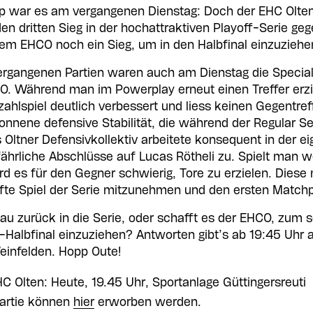
 war es am vergangenen Dienstag: Doch der EHC Olten
n dritten Sieg in der hochattraktiven Playoff-Serie g
dem EHCO noch ein Sieg, um in den Halbfinal einzuziehe
ergangenen Partien waren auch am Dienstag die Speci
CO. Während man im Powerplay erneut einen Treffer erz
ahlspiel deutlich verbessert und liess keinen Gegentreffe
nnene defensive Stabilität, die während der Regular S
Oltner Defensivkollektiv arbeitete konsequent in der e
fährliche Abschlüsse auf Lucas Rötheli zu. Spielt man 
rd es für den Gegner schwierig, Tore zu erzielen. Diese ne
nfte Spiel der Serie mitzunehmen und den ersten Match
au zurück in die Serie, oder schafft es der EHCO, zum 
f-Halbfinal einzuziehen? Antworten gibt’s ab 19:45 Uhr 
Weinfelden. Hopp Oute!
C Olten: Heute, 19.45 Uhr, Sportanlage Güttingersreuti
Partie können
hier
erworben werden.