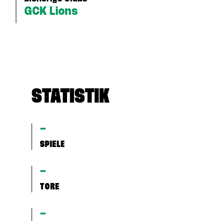
GCK Lions
STATISTIK
–
SPIELE
–
TORE
–