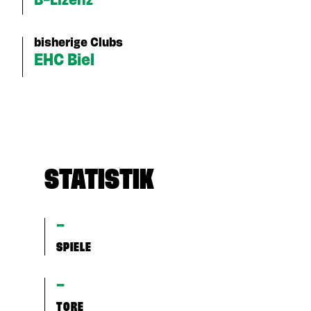
B-Lizenz
bisherige Clubs
EHC Biel
STATISTIK
–
SPIELE
–
TORE