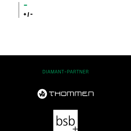
–
+ / -
DIAMANT-PARTNER