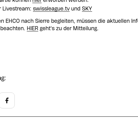
Partie können
hier
erworben werden.
r Livestream:
swissleague.tv
und
SKY
en EHCO nach Sierre begleiten, müssen die aktuellen I
n beachten.
HIER
geht's zu der Mitteilung.
ag: