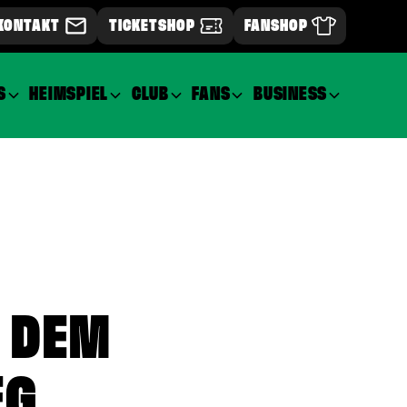
KONTAKT
TICKETSHOP
FANSHOP
S
HEIMSPIEL
CLUB
FANS
BUSINESS
H DEM
EG