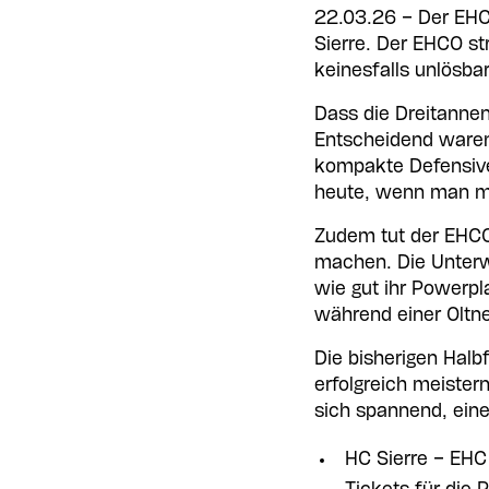
22.03.26 – Der EHC 
Sierre. Der EHCO st
keinesfalls unlösb
Dass die Dreitannen
Entscheidend waren
kompakte Defensive
heute, wenn man mi
Zudem tut der EHCO 
machen. Die Unterwa
wie gut ihr Powerpla
während einer Oltn
Die bisherigen Halb
erfolgreich meister
sich spannend, eine 
HC Sierre – EHC 