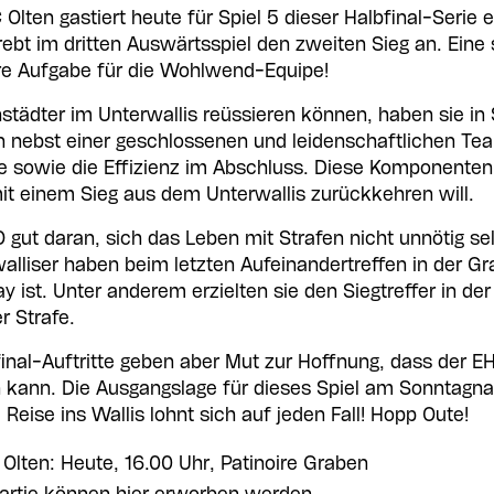
Olten gastiert heute für Spiel 5 dieser Halbfinal-Serie
rebt im dritten Auswärtsspiel den zweiten Sieg an. Eine
are Aufgabe für die Wohlwend-Equipe!
städter im Unterwallis reüssieren können, haben sie in S
 nebst einer geschlossenen und leidenschaftlichen Tea
 sowie die Effizienz im Abschluss. Diese Komponenten
t einem Sieg aus dem Unterwallis zurückkehren will.
gut daran, sich das Leben mit Strafen nicht unnötig se
lliser haben beim letzten Aufeinandertreffen in der Gr
y ist. Unter anderem erzielten sie den Siegtreffer in de
er Strafe.
final-Auftritte geben aber Mut zur Hoffnung, dass der 
n kann. Die Ausgangslage für dieses Spiel am Sonntagna
Reise ins Wallis lohnt sich auf jeden Fall! Hopp Oute!
Olten: Heute, 16.00 Uhr, Patinoire Graben